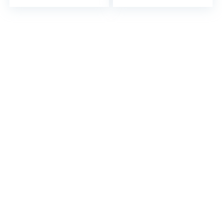
convectie kleine
Binnengebruik, 7,8L
verwarming met
Capaciteit, Zuigolie
zuigoliepijp,
Pijp – Ideale
efficiënte en
Buitenverwarmer
betrouwbare
verwarming