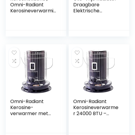
Omni-Radiant
Draagbare
Kerosineverwarmin
Elektrische
g met grote
Verwarmer met
capaciteit met
over Hitte/Uiteinde
zuigoliepijp, 24000
over Uitsnijding –
BTU Outdoor Space
Vrije Bevindende
Heater, Draagbare
Convectorverwar
Indoor Convectie
mer met 1.5m
Kleine Verwarmer
Kabel – Efficiënt en
Gemakkelijk
Omni-Radiant
Omni-Radiant
Kerosine-
Kerosineverwarme
verwarmer met
r 24000 BTU –
grote capaciteit,
Lichtgewicht
voor binnen en
Draagbare
buiten, draagbare
Oliebrander voor