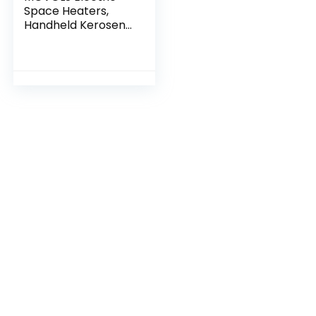
Space Heaters,
Handheld Kerosene
Heater Outdoor
Warming Kerosene
Stove Lightweight
Portable Kerosene
Warmer For Winter
Fishing Camping
(Color : Green
Standard)