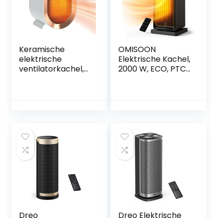
Keramische
OMISOON
elektrische
Elektrische Kachel,
ventilatorkachel,
2000 W, ECO, PTC
1200 W
Keramische
bijverwarming met
Ventilatorkachel,
2 warmtestanden
Energiebesparend,
en
stil met 24-uurs
oververhittingsbev
timer, 90 °
eiliging – Snelle,
oscillatie,
stille verwarming
oververhittingsbev
met laag
eiliging, 3
energieverbruik
verwarming modi
Dreo
Dreo Elektrische