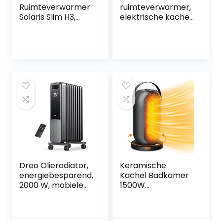
Ruimteverwarmer
ruimteverwarmer,
Solaris Slim H3,
elektrische kachel
1800W snelle
3-Modus 3-Speed,
verwarming
Thermostaat,
keramische
Afstandsbediening,
elektrische kachel
12H Timer, 70°
met thermostaat,
oscillatie, ECO-
afstandsbediening,
modus,
oververhitting en
kantelbeveiliging
kantelbeveiliging,
en oververhitting,
1-12 uur timer, 70°
keramische
oscillerende
verwarming
draagbare
verwarming voor
kantoor thuis
Dreo Olieradiator,
Keramische
energiebesparend,
Kachel Badkamer
2000 W, mobiele
1500W
elektrische
Ventilatorkachel 6
verwarming, 9
Warmtestanden
ribben met
Heater Electric