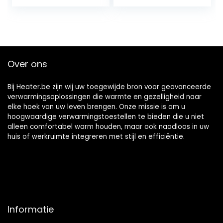
afstandsbediening,
Fan,90° Roteren,
3 warmtestanden,
Ingebouwde
4 modi, 24-uurs
Bescherming
timer,
Tegen
oververhittingsbev
Oververhitting en
eiliging,
Kanteling voor
Over ons
kantelbeveiliging,
Badkamer Kantoor
en Slaapkamer
Zwart
Bij Heater.be zijn wij uw toegewijde bron voor geavanceerde
verwarmingsoplossingen die warmte en gezelligheid naar
elke hoek van uw leven brengen. Onze missie is om u
hoogwaardige verwarmingstoestellen te bieden die u niet
alleen comfortabel warm houden, maar ook naadloos in uw
huis of werkruimte integreren met stijl en efficiëntie.
Informatie