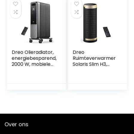
verwarming color
rokk
Dreo Olieradiator,
Dreo
energiebesparend,
Ruimteverwarmer
2000 W, mobiele
Solaris Slim H3,
elektrische
1800W snelle
verwarming, 9
verwarming
ribben met
keramische
afstandsbediening,
elektrische kachel
3 warmtestanden,
met thermostaat,
4 modi, 24-uurs
afstandsbediening,
timer,
oververhitting en
oververhittingsbev
kantelbeveiliging,
eiliging,
1-12 uur timer, 70°
Over ons
kantelbeveiliging,
oscillerende
draagbare