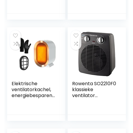
persoonlijke
radiator, 2000 W, 3
ruimteverwarmer,
standen, wit
luchtverhitter, 2
vermogensstande
n, stille
verwarming,
compact,
gemakkelijk mee
te nemen en op te
bergen
Elektrische
Rowenta SO2210F0
ventilatorkachel,
klassieke
energiebesparend,
ventilator
1200 W,
Compact Power,
energiebesparend
Twee krachtige
e stille keramische
instellingen
ventilatorkachel,
[Energieklasse A]
energiebesparend,
mobiele mini-