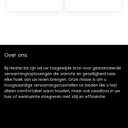
verwarmingstoest
el met
thermostaat,
timer 1-12 u, Eco- &
Ventilatormodus,
1500W PTC
keramische snelle,
Atom 316, goud
Over ons
Bij Heater.be zijn wij uw toegewijde bron voor geavanceerde
verwarmingsoplossingen die warmte en gezelligheid naar
elke hoek van uw leven brengen. Onze missie is om u
hoogwaardige verwarmingstoestellen te bieden die u niet
alleen comfortabel warm houden, maar ook naadloos in uw
huis of werkruimte integreren met stijl en efficiëntie.