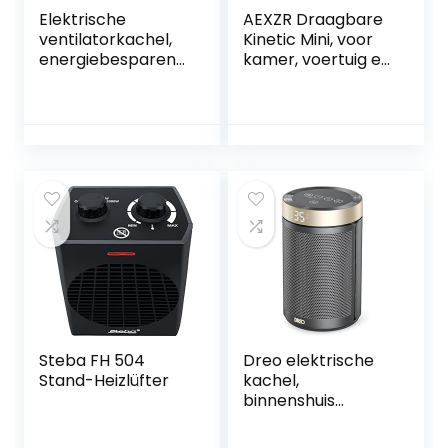
Elektrische
AEXZR Draagbare
ventilatorkachel,
Kinetic Mini, voor
energiebesparend,
kamer, voertuig en
1200 W,
badkamers
energiebesparend
(zwart)
e stille keramische
ventilatorkachel,
energiebesparend,
mobiele mini-
verwarming color
rokk
Steba FH 504
Dreo elektrische
Stand-Heizlüfter
kachel,
binnenshuis
ruimteverwarmer,
draagbaar