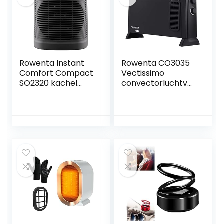
Rowenta Instant
Rowenta CO3035
Comfort Compact
Vectissimo
SO2320 kachel
convectorluchtver
zorgt voor een
hitter | Twee
snelle
vermogensniveaus
verwarming,Grijs
| Elektrische
verwarming |
Interieur | Voor
kamers van 25 m²,
zwart