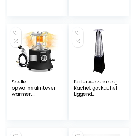
met
xiaoyu
handgreepconnec
tor xiaoyu
Snelle
Buitenverwarming
opwarmruimtever
Kachel, gaskachel
warmer,
Liggend
Propaanverwarme
Torenvormig
r, 2-in-1 camping
Binnenplaats Gas
draagbare LP-
Vierzijdige grill
gasverwarmer en
Stille elektrische
kachel met 5FT
verwarming
propaanslang +
Vloerstaand Laag