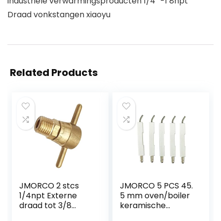
industriële verwarmingsproducten 1/4 “-1 8npt
Draad vonkstangen xiaoyu
Related Products
JMORCO 2 stcs
JMORCO 5 PCS 45.
1/4npt Externe
5 mm oven/boiler
draad tot 3/8
keramische
binnenste tand
ontstekingsnaald