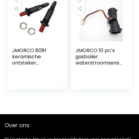
drukreduceerventi
energieverbruik
el
(Color : B)
JMORCO 808f
JMORCO 10 pc’s
keramische
gasboiler
ontsteker
waterstroomsens
universele
or schakelaar
keramische
gasboiler
elektrode
onderdelen xiaoyu
ontsteking bougie
bougie piëzo
ontsteker één
uitlaat drukknop
piëzo ontsteking
xiaoyu
Over ons