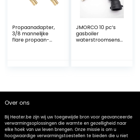
Propaanadapter,
JMORCO 10 pc’s
3/8 mannelijke
gasboiler
flare propaan-
waterstroomsens
elleboogadapter
or schakelaar
voor buiten
gasboiler
kamperen 17-inch
onderdelen xiaoyu
en 22-inch grills, 90
graden
propaanadapter
elleboogfitting
Over ons
Bij Heater.be zijn wij uw toegewijde bron voor geavanceerde
verwarmingsoplossingen die warmte en gezelligheid naar
elke hoek van uw leven brengen. Onze missie is om u
hoogwaardige verwarmingstoestellen te bieden die u niet