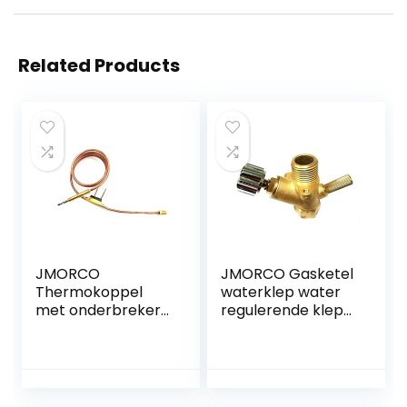
Related Products
JMORCO
JMORCO Gasketel
Thermokoppel
waterklep water
met onderbreker
regulerende klep
for gasboiler, open
ketel accessoires
haarden 1200 mm
waterweglichaam
lang xiaoyu
xiaoyu