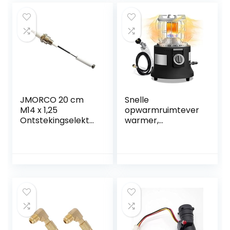
JMORCO 20 cm
Snelle
M14 x 1,25
opwarmruimtever
Ontstekingselektr
warmer,
ode keramische
Propaanverwarme
buisfittingstangbra
r, 2-in-1 camping
nder sonde for gas
draagbare LP-
xiaoyu
gasverwarmer en
kachel met 5FT
propaanslang +
drukreduceerventi
el