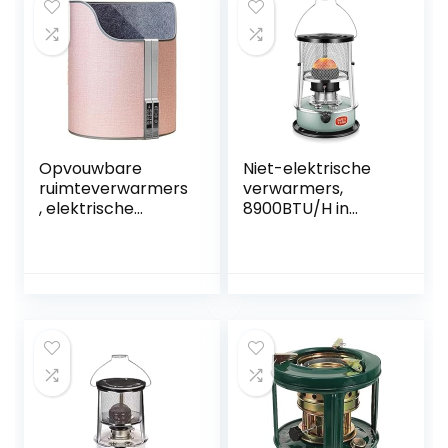
Opvouwbare
Niet-elektrische
ruimteverwarmers
verwarmers,
, elektrische
8900BTU/H in
voetwarmer,
hoogte
elektrische
verstelbaar, 16-21
voetwarmer met
uur brandtijd,
timertype,
geschikt for
waterdicht
binnen en buiten
composietmateria
al, kantelbare
hoek van 45 °,
automatische
uitschakeling en
bescherming