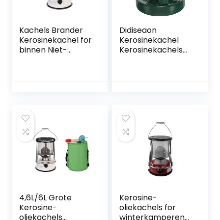
Kachels Brander
Didiseaon
Kerosinekachel for
Kerosinekachel
binnen Niet-
Kerosinekachels
elektrische
Voor Binnen
ruimteverwarmer
Draagbare Kachel
Noodtentverwarm
Voor De Camping
er Verstelbare
Kerosinekachel
vlam Kampvuur
Niet-Elektrische
Kachels Voor
Buiten
Noodoliekachel
Voor Verwarming
Garage Koken
4,6L/6L Grote
Kerosine-
Kerosine-
oliekachels for
oliekachels
winterkamperen