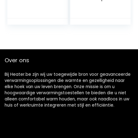
Draagbare
Efficiënte 360°
Kerosinekachel
surroundverwarmi
Verstelbare
ng
Vuurkracht Binnen
Kerosinebrander
360° Surround
Niet-elektrische
Verwarming
tentkachel
Petroleumbrander
Buitenveldbenodig
(Size : 6L/White)
dheden (Size :
4.6L/Red)
Over ons
Bij Heater.be zijn wij uw toegewijde bron voor geavanceerde
verwarmingsoplossingen die warmte en gezelligheid naar
elke hoek van uw leven brengen. Onze missie is om u
hoogwaardige verwarmingstoestellen te bieden die u niet
alleen comfortabel warm houden, maar ook naadloos in uw
huis of werkruimte integreren met stijl en efficiëntie.