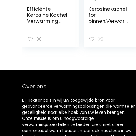
Efficiënte
Kerosinekachel
Kerosine Kachel
for
Verwarming
binnen,Verwarmi
Petroleum
ng zonder
Kachel, 3000W
elektriciteit
Outdoor
binnen,Camping
Camping Olie
verwarming,Dra
Kachels,Gebruik
agbare
stijd 16~21 Uren,
kerosinekachel,
20㎡
Mobiele
Verwarmingsber
verwarming
eik Voor Binnen
binnen
Openlucht, Patio,
Over ons
Deck, Huis,4.5L
Bij Heater.be zijn wij uw toegewijde bron voor
geavanceerde verwarmingsoplossingen die warmte en
gezelligheid naar elke hoek van uw leven brengen.
Onze missie is om u hoogwaardige
verwarmingstoestellen te bieden die u niet alleen
comfortabel warm houden, maar ook naadloos in uw