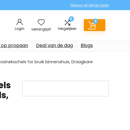
Nieuws en blogs lezen
0
0
Login
Vergelijken
verlanglijst
 op propaan
Deal van de dag
Blogs
rosinekachels for bruik binnenshuis, Draagbare
els
s,