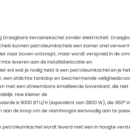
ming Draagbare kerosinekachel zonder elektriciteit. Draa
achels kunnen petroleumkachels een kamer snel verwarme
iet naar boven ontsnapt, maar wordt verspreid in de om
te leveren aan de installatielocatie en
t eni wat je nodig hebt is een petroleumkachel en je h
r, een afdichte tankdop en beschermende veiligheidsroo
n met een afneembare ëmailleerde bovenkant, die niet gif
delijk. Hoe kleiner de
arde is 9000 BTU/H (equivalent aan 2800 W), die 360° in
woon aan de knop om de vlamhoogte eenvoudig aan te pass
petroleumkachel wordt leverd met een in hoogte verste