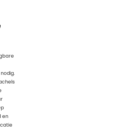
e
agbare
nodig.
achels
e
ar
Op
l en
catie