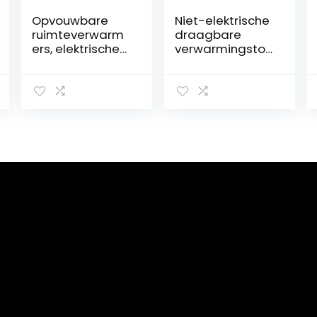
Opvouwbare
Niet-elektrische
ruimteverwarm
draagbare
ers, elektrische
verwarmingstoe
voetwarmer,
stellen for
digitaal display,
binnen en
thermostaat
buiten,
met vijf
tuinkerosinekac
snelheden,
helverwarmer,
timing met vier
campingolie-
snelheden,
paraffineverwar
kantelbare hoek
mers
van 45 °,
automatische
uitschakeling en