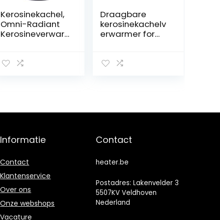
Kerosinekachel,
Draagbare
Omni-Radiant
kerosinekachelv
Kerosineverwar
erwarmer for
ming met grote
binnen/buiten,
capaciteit met
niet-elektrische
zuigoliepijp,
compacte
24000 BTU
kerosinebrander
Outdoor Space
10000 BTU/H,
Heater,
verstelbare
Draagbare
vuurkracht (Size :
Indoor
4.6L)
Convectie Kleine
Verwarmer
Informatie
Contact
Contact
heater.be
Klantenservice
Postadres: Lakenvelder 3
Over ons
5507KV Veldhoven
Nederland
Onze webshops
Vacature