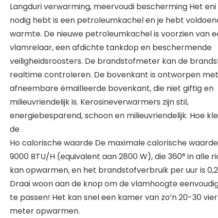
Langduri verwarming, meervoudi bescherming Het eni 
nodig hebt is een petroleumkachel en je hebt voldoe
warmte. De nieuwe petroleumkachel is voorzien van 
vlamrelaar, een afdichte tankdop en beschermende
veiligheidsroosters. De brandstofmeter kan de brandst
realtime controleren. De bovenkant is ontworpen me
afneembare ëmailleerde bovenkant, die niet giftig en
milieuvriendelijk is. Kerosineverwarmers zijn stil,
energiebesparend, schoon en milieuvriendelijk. Hoe kle
de
Ho calorische waarde De maximale calorische waarde 
9000 BTU/H (equivalent aan 2800 W), die 360° in alle ri
kan opwarmen, en het brandstofverbruik per uur is 0,2 
Draai woon aan de knop om de vlamhoogte eenvoudi
te passen! Het kan snel een kamer van zo’n 20-30 vie
meter opwarmen.