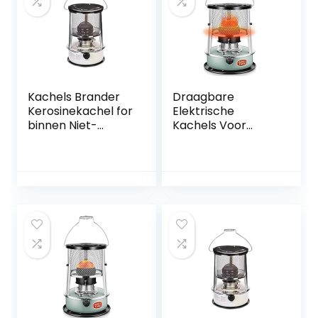
Kachels Brander
Draagbare
Kerosinekachel for
Elektrische
binnen Niet-
Kachels Voor
elektrische
Binnen,
ruimteverwarmer
Kerosinekachels,
Noodtentverwarm
Kerosinekachels
er Verstelbare
for bruik
vlam Kampvuur
binnenshuis,
Draagbare
campingkerosinek
achel for
verwarming,
koken,
campingoliekachel
s Eenvoudige
Bediening Snelle