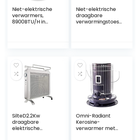
Niet-elektrische
Niet-elektrische
verwarmers,
draagbare
8900BTU/H in
verwarmingstoest
hoogte
ellen for binnen en
verstelbaar, 16-21
buiten,
uur brandtijd,
tuinkerosinekachel
geschikt for
verwarmer,
binnen en buiten
campingolie-
paraffineverwarm
ers
SilteD2.2Kw
Omni-Radiant
draagbare
Kerosine-
elektrische
verwarmer met
oliegevulde
grote capaciteit,