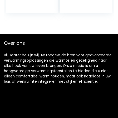
radiator SilteD/4
voor binnen en
warmte-
buiten, draagbare
instellingen/veiligh
convectie kleine
eidsbescherming
verwarming met
tegen
zuigoliepijp,
oververhitting/effi
efficiënte en
ciënte verwarming
betrouwbare
van siliciumkristal
verwarming
Over ons
elektrische
Bij Heater.be zijn wij uw toegewijde bron voor geavanceerde
verwarmingsoplossingen die warmte en gezelligheid naar
elke hoek van uw leven brengen. Onze missie is om u
hoogwaardige verwarmingstoestellen te bieden die u niet
alleen comfortabel warm houden, maar ook naadloos in uw
huis of werkruimte integreren met stijl en efficiëntie.