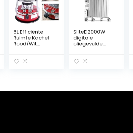
6L Efficiënte
SilteD2000W
Ruimte Kachel
digitale
Rood/Wit
oliegevulde
Outdoor
radiator 8
Kerosine Kachel
lamellen –
Verwarming
draagbaar
Draagbare
elektrisch SilteD
Kerosine Lont
met led-display
Brander Olie
Ingebouwde
Kachels for
timer 3
Camping (Size :
warmte-
Red4.6L)
instellingen
Intelligente
thermostaat
Veiligheid