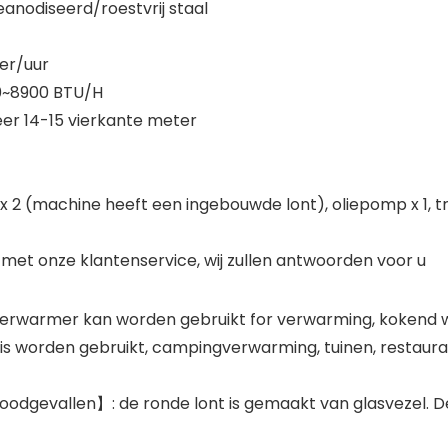
anodiseerd/roestvrij staal
ter/uur
0~8900 BTU/H
r 14-15 vierkante meter
 x 2 (machine heeft een ingebouwde lont), oliepomp x 1, t
met onze klantenservice, wij zullen antwoorden voor u
warmer kan worden gebruikt for verwarming, kokend wate
uis worden gebruikt, campingverwarming, tuinen, restaura
dgevallen】: de ronde lont is gemaakt van glasvezel. De