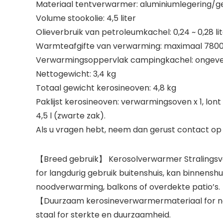
Materiaal tentverwarmer: aluminiumlegering/ge
Volume stookolie: 4,5 liter
Olieverbruik van petroleumkachel: 0,24 ~ 0,28 li
Warmteafgifte van verwarming: maximaal 780
Verwarmingsoppervlak campingkachel: ongevee
Nettogewicht: 3,4 kg
Totaal gewicht kerosineoven: 4,8 kg
Paklijst kerosineoven: verwarmingsoven x 1, lont
4,5 l (zwarte zak).
Als u vragen hebt, neem dan gerust contact op 
【Breed gebruik】 Kerosolverwarmer Stralingsver
for langdurig gebruik buitenshuis, kan binnensh
noodverwarming, balkons of overdekte patio’s.
【Duurzaam kerosineverwarmermateriaal for noo
staal for sterkte en duurzaamheid.