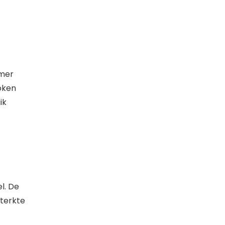
rmer
oken
ik
l. De
sterkte