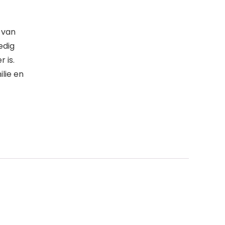
 van
edig
 is.
ilie en