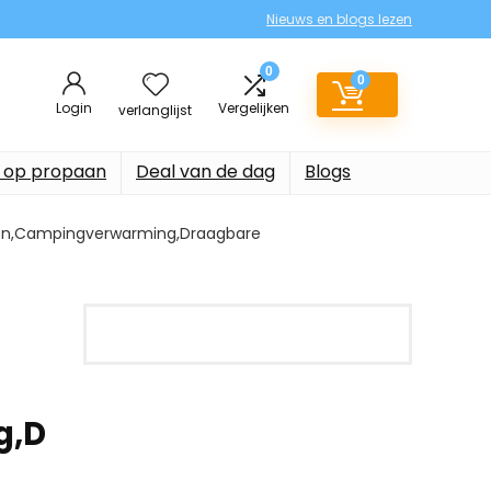
Nieuws en blogs lezen
0
0
Login
Vergelijken
verlanglijst
 op propaan
Deal van de dag
Blogs
innen,Campingverwarming,Draagbare
g,D