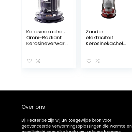
Kerosinekachel,
Zonder
Omni-Radiant
elektriciteit
Kerosineverwar
Kerosinekachel
ming met grote
for binnen en
capaciteit met
buiten, Wit/Rood
zuigoliepijp,
Kerosineoliever
24000 BTU
warmer 2 in 1
Outdoor Space
Efficiënte
Heater,
campingkachel,
Draagbare
for kamperen
Indoor
(Size : 4.6L/Red)
Convectie Kleine
Verwarmer
Over ons
Bij Heater.be zijn wij uw toegewijde bron voor
geavanceerde verwarmingsoplossingen die warmte en