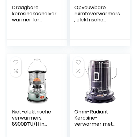
Draagbare
Opvouwbare
kerosinekachelver
ruimteverwarmers
warmer for
, elektrische
binnen/buiten,
voetwarmer,
niet-elektrische
elektrische
compacte
voetwarmer met
kerosinebrander
timertype,
10000 BTU/H,
waterdicht
verstelbare
composietmateria
vuurkracht (Size :
al, kantelbare
4.6L)
hoek van 45 °,
automatische
uitschakeling en
bescherming
Niet-elektrische
Omni-Radiant
verwarmers,
Kerosine-
8900BTU/H in
verwarmer met
hoogte
grote capaciteit,
verstelbaar, 16-21
voor binnen en