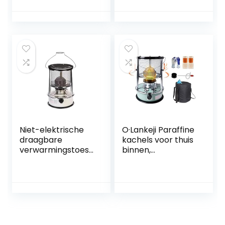
uur brandtijd,
buiten, draagbare
geschikt for
convectie kleine
binnen en buiten
verwarming met
zuigoliepijp,
efficiënte en
betrouwbare
verwarming
Niet-elektrische
O·Lankeji Paraffine
draagbare
kachels voor thuis
verwarmingstoest
binnen,
ellen for binnen en
kerosineverwarmi
buiten,
ng, draagbare 6L
tuinkerosinekachel
4,5L kerosine
verwarmer,
verwarmingskach
campingolie-
el, gratis 2 wieken,
paraffineverwarm
campingverwarmi
ers
ng voor