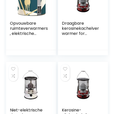
voetverwarmer
voor
Opvouwbare
Draagbare
ruimteverwarmers
kerosinekachelver
, elektrische
warmer for
voetwarmer,
binnen/buiten,
digitaal display,
niet-elektrische
thermostaat met
compacte
vijf snelheden,
kerosinebrander
timing met vier
10000 BTU/H,
snelheden,
verstelbare
kantelbare hoek
vuurkracht (Size :
van 45 °,
4.6L)
automatische
uitschakeling en
Niet-elektrische
Kerosine-