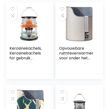
Kerosinekachels,
Opvouwbare
Kerosinekachels
ruimteverwarmer
for gebruik
voor onder het
binnenshuis,
bureau,
Draagbare
elektrische
campingkerosinek
voetverwarmer
achel for
met timertype,
verwarming,
draagbare
koken,
elektrische
campingoliekachel
beenwarmer,
s
persoonlijke
elektrische
paneelruimte