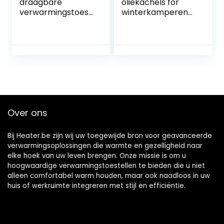
draagbare
oliekachels for
verwarmingstoest
winterkamperen
ellen for binnen en
Efficiënte 360°
buiten,
surroundverwarmi
tuinkerosinekachel
ng
verwarmer,
Kerosinebrander
campingolie-
Niet-elektrische
paraffineverwarm
tentkachel
ers
Buitenveldbenodig
dheden (Size :
4.6L/Red)
Over ons
Bij Heater.be zijn wij uw toegewijde bron voor geavanceerde
verwarmingsoplossingen die warmte en gezelligheid naar
elke hoek van uw leven brengen. Onze missie is om u
hoogwaardige verwarmingstoestellen te bieden die u niet
alleen comfortabel warm houden, maar ook naadloos in uw
huis of werkruimte integreren met stijl en efficiëntie.