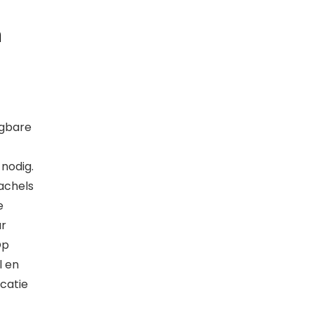
n
agbare
nodig.
achels
e
ar
Op
l en
catie