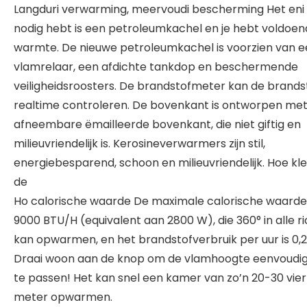
Langduri verwarming, meervoudi bescherming Het eni 
nodig hebt is een petroleumkachel en je hebt voldoe
warmte. De nieuwe petroleumkachel is voorzien van 
vlamrelaar, een afdichte tankdop en beschermende
veiligheidsroosters. De brandstofmeter kan de brandst
realtime controleren. De bovenkant is ontworpen me
afneembare ëmailleerde bovenkant, die niet giftig en
milieuvriendelijk is. Kerosineverwarmers zijn stil,
energiebesparend, schoon en milieuvriendelijk. Hoe kle
de
Ho calorische waarde De maximale calorische waarde 
9000 BTU/H (equivalent aan 2800 W), die 360° in alle ri
kan opwarmen, en het brandstofverbruik per uur is 0,2 
Draai woon aan de knop om de vlamhoogte eenvoudi
te passen! Het kan snel een kamer van zo’n 20-30 vie
meter opwarmen.