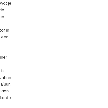
wat je
nde
een
of in
t een
iner
is
chtinn
l/uur.
g aan
rkante