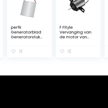
perfk
F Fityle
Generatorblad
Vervanging van
Generatorstuk
de motor van
Halfgeleidermot
de open
or
haardventilator
Bevestigingsacc
Door warmte
essoires voor
aangedreven
Eco Fan Blowers
kachelventilator
Elektrische
motor Winter
stroomgenerat
Eco-
or
ventilatormotor
voor houtkachel