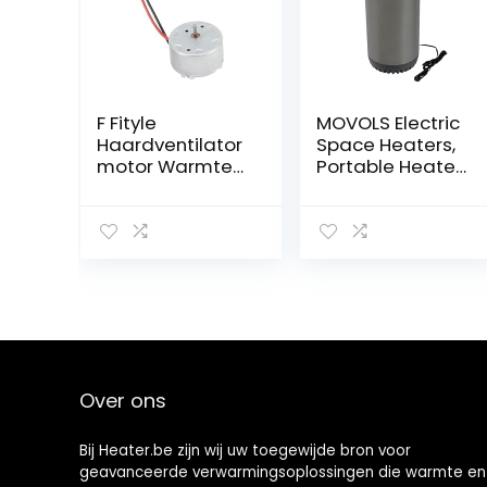
F Fityle
MOVOLS Electric
Haardventilator
Space Heaters,
motor Warmte-
Portable Heater
aangedreven
Defogging
kachelventilator
Defroster Car
motor Diameter
Heating Heater
32 mm
Thuisgebruik
Aluminium Eco-
ventilatormotor
voor boerderij
Over ons
Bij Heater.be zijn wij uw toegewijde bron voor
geavanceerde verwarmingsoplossingen die warmte en