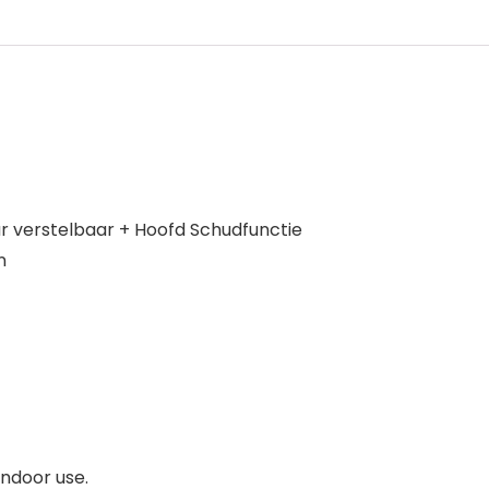
 verstelbaar + Hoofd Schudfunctie
n
indoor use.