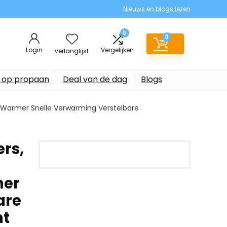
Nieuws en blogs lezen
0
0
Login
Vergelijken
verlanglijst
 op propaan
Deal van de dag
Blogs
g Warmer Snelle Verwarming Verstelbare
rs,
mer
are
ht