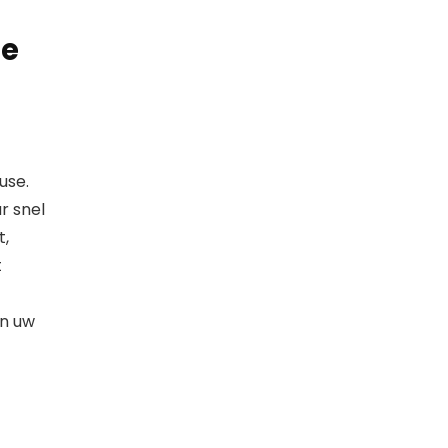
de
use.
r snel
t,
t
an uw