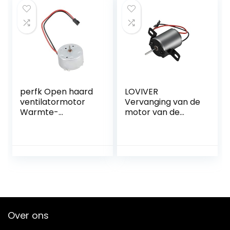
or Blower Fan
perfk Open haard
LOVIVER
ventilatormotor
Vervanging van de
Warmte-
motor van de
aangedreven
open
kachelventilator
haardventilator
Motorbenodigdhe
Accessoire van de
den Thuisgebruik
open
Reserveonderdeel
haardventilator
Motorvervanging
Winter Eco-
Eco-
ventilatormotor
ventilatormotor
voor houtkachel
Thermische
Over ons