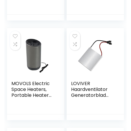
Warmte-
voor schoorsteen
aangedreven
Effectieve reiniging
kachelventilatorm
Gegarandeerd
otor
gemakkelijk te
Houtkachelventilat
reinigen Nylon
orbenodigdheden
schoorsteenreinigi
Openhaardventila
ngsborstelset
toraccessoire voor
houtkachel
MOVOLS Electric
LOVIVER
Space Heaters,
Haardventilator
Portable Heater
Generatorblad
Defogging
Motoraccessoires
Defroster Car
et Professionele
Heating Heater
winterreserveond
erdeelaccessoires
voor
houtkachelventilat