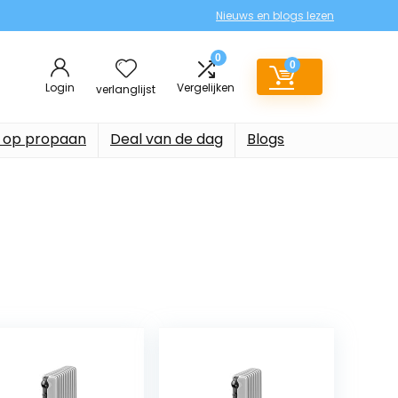
Nieuws en blogs lezen
0
0
Login
Vergelijken
verlanglijst
 op propaan
Deal van de dag
Blogs