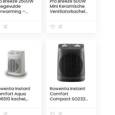
o Breeze 2500W
Pro Breeze 500W
iegevulde
Mini Keramische
rwarming –
Ventilatorkachel
rplaatsbaar en
– Mini Heater
elle Elektrische
Perfecte
chel –
Bijverarming
gebouwde 24-
Bureaus en Tafels
rs Timer, 3
– Persoonlijke
des,
PTC-verwarming,
rstelbare
Wit
ermostaat en
iligheidsuitsch
eling
wenta Instant
Rowenta Instant
mfort Aqua
Comfort
6510 kachel,
Compact SO2320
ntilatorkachel,
kachel zorgt voor
instellingen,
een snelle
ille kachel,
verwarming,Grijs