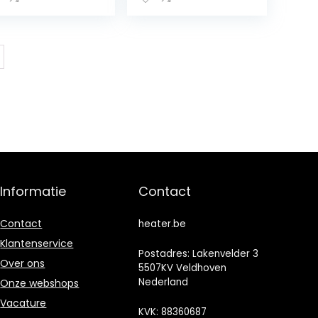
ompact,
makkelijk mee
 nemen en op
 bergen, Grote
rmteverspreidi
g
Informatie
Contact
Contact
heater.be
Klantenservice
Postadres: Lakenvelder 3
Over ons
5507KV Veldhoven
Nederland
Onze webshops
Vacature
KVK: 88360687