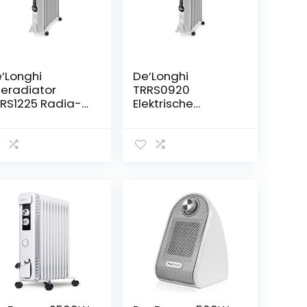
’Longhi
De’Longhi
ieradiator
TRRS0920
RS1225 Radia-S
Elektrische
rie – elektrische
radiator, 2000 W,
ergiebesparen
3 standen, wit
 radiator met
 ribben voor
imtes tot 75 m³,
rmtestanden,
iligheidsthermo
aat,
rstbeschermin
functie,