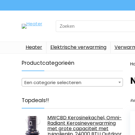
Search
for:
Heater
Elektrische verwarming
Verwarm
Productcategorieën
H
‎
Een categorie selecteren
Topdeals!!
Re
MWCBD Kerosinekachel, Omni-
Radiant Kerosineverwarming
met grote capaciteit met
zuigoliepijp, 24000 BTU Outdoor