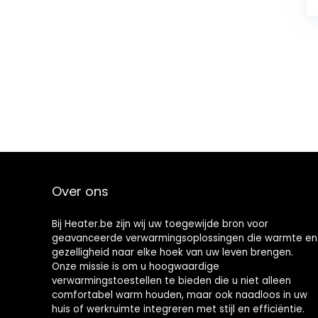
Over ons
Bij Heater.be zijn wij uw toegewijde bron voor
geavanceerde verwarmingsoplossingen die warmte en
gezelligheid naar elke hoek van uw leven brengen.
Onze missie is om u hoogwaardige
verwarmingstoestellen te bieden die u niet alleen
comfortabel warm houden, maar ook naadloos in uw
huis of werkruimte integreren met stijl en efficiëntie.