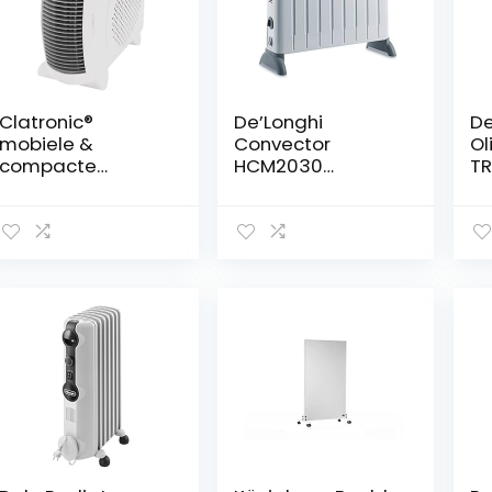
Clatronic®
De’Longhi
De
mobiele &
Convector
Ol
compacte
HCM2030
TR
luchtverhitter |
Verwarmingstoes
Se
Luchtverhitter
tel met 3
en
2000W & 1000W |
warmtestanden
de
Verwarming met
voor ruimtes tot
12
ventilatorfunctie |
60 m³,
ru
Luchtverhitter
veiligheidsthermo
3
klein met
staat,
wa
oververhittingsbe
vorstbeschermin
ve
veiliging | 2
gsfunctie,
st
installatieopties |
kamerthermosta
vo
HL 3379
at, grijs
gs