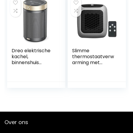
verwarming color
Tegen
rokk
Oververhitting en
Kanteling voor
Badkamer Kantoor
en Slaapkamer
Zwart
Dreo elektrische
Slimme
kachel,
thermostaatverw
binnenshuis
arming met
ruimteverwarmer,
afstandsbediening,
draagbaar
mini draagbare
verwarmingstoest
plug-in
el met
ruimteverwarmer
thermostaat,
stopcontact, Equi
timer 1-12 u, Eco- &
Warm Pro plug-in
Ventilatormodus,
verwarming, plug-
1500W PTC
in verwarming
keramische snelle,
(EU,Grijs)
Over ons
Atom 316, goud