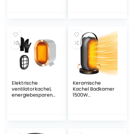
Watt –
instellingen, stille
Verstelbare
kachel, Compact,
Thermostaat –
Gemakkelijk mee
Zwart
te nemen en op te
bergen, Grote
Warmteverspreidi
ng
Elektrische
Keramische
ventilatorkachel,
Kachel Badkamer
energiebesparend,
1500W
1200 W,
Ventilatorkachel 6
energiebesparend
Warmtestanden
e stille keramische
Heater Electric
ventilatorkachel,
Fan,90° Roteren,
energiebesparend,
Ingebouwde
mobiele mini-
Bescherming