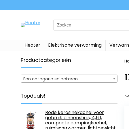
Search
for:
Heater
Elektrische verwarming
Verwarm
Productcategorieën
H
‎
Een categorie selecteren
Topdeals!!
He
Rode kerosinekachel voor
gebruik binnenshuis, 4,6 l,
compacte campingkachel,
ruimteverwarmer, lichtgewicht,