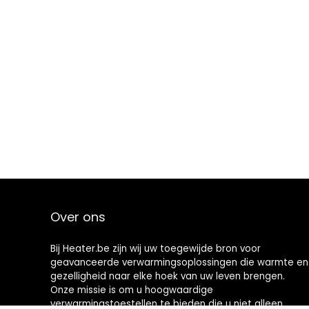
Over ons
Bij Heater.be zijn wij uw toegewijde bron voor
geavanceerde verwarmingsoplossingen die warmte en
gezelligheid naar elke hoek van uw leven brengen.
Onze missie is om u hoogwaardige
verwarmingstoestellen te bieden die u niet alleen