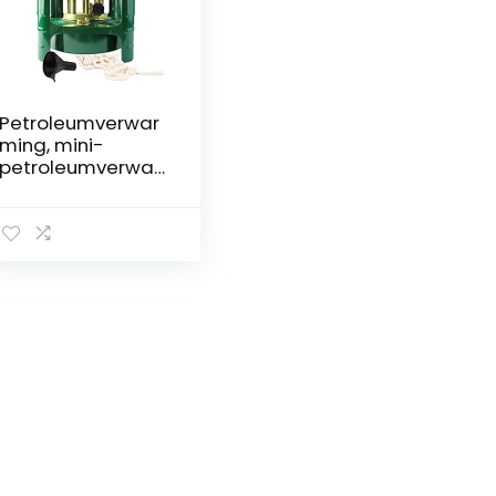
Petroleumverwar
ming, mini-
petroleumverwar
ming voor
binnenshuis,
petroleumverwar
ming met 8
lonten,
kerosinoven,
camping-
erosinekachel,
dieselkooktoestel,
groen, draagbare
petroleumverwar
mer, outdoor
dieselkachel
(Square)