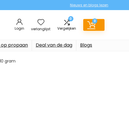
Nieuws en blogs lezen
0
0
Login
Vergelijken
verlanglijst
 op propaan
Deal van de dag
Blogs
 710 gram