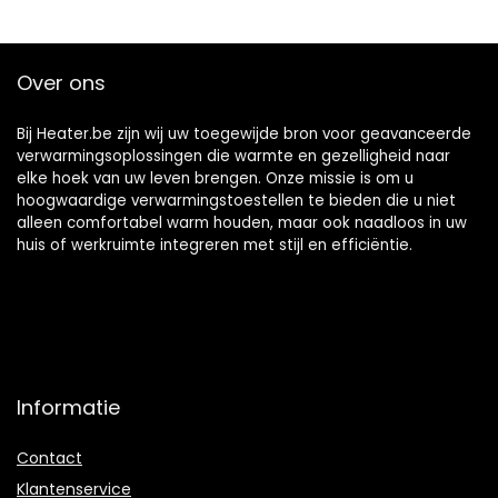
k Voor Binnen
beenwarmer,
Openlucht, Patio,
persoonlijke
Deck, Huis,4.5L
elektrische
Over ons
paneelruimte
voetverwarmer
voor
Bij Heater.be zijn wij uw toegewijde bron voor geavanceerde
verwarmingsoplossingen die warmte en gezelligheid naar
elke hoek van uw leven brengen. Onze missie is om u
hoogwaardige verwarmingstoestellen te bieden die u niet
alleen comfortabel warm houden, maar ook naadloos in uw
huis of werkruimte integreren met stijl en efficiëntie.
Informatie
Contact
Klantenservice