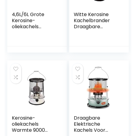
4,6L/6L Grote
Witte Kerosine
Kerosine-
Kachelbrander
oliekachels
Draagbare
Draagbare
Kerosine
Kerosinekachel
Ruimteverwarmer
Verstelbare
for Campingdek,
Vuurkracht Binnen
Efficiënte
360° Surround
Olieverwarmers
Verwarming
4.6L/6L Indoor
Petroleumbrander
Kerosine
(Size : 6L/White)
Kachelverwarmer
(Size : Red4.6L)
Kerosine-
Draagbare
oliekachels
Elektrische
Warmte 9000
Kachels Voor