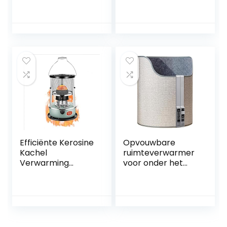
BTU/H
Binnen,
Campingkachel
Kerosinekachels,
Draagbare
Kerosinekachels
kerosinekachel for
for bruik
Binnen
binnenshuis,
Verstelbare
Draagbare
vuurkracht Veilig
campingkerosinek
en duurzaam (Size
achel for
: 6L/White)
verwarming,
koken,
campingoliekachel
s Eenvoudige
Bediening Snelle
Efficiënte Kerosine
Opvouwbare
Kachel
ruimteverwarmer
Verwarming
voor onder het
Petroleum Kachel,
bureau,
3000W Outdoor
elektrische
Camping Olie
voetverwarmer
Kachels,Gebruikstij
met timertype,
d 16~21 Uren, 20㎡
draagbare
Verwarmingsberei
elektrische