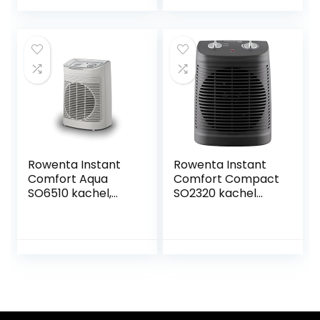
elektrische Heater,
Ingebouwde 24-
90°Oscillatie, 24H
uurs Timer, 3
timer,
Modes,
windregeling,
Verstelbare
meervoudige
Thermostaat en
Bescherming,
Veiligheidsuitschak
afstandsbediening,
eling
3 modi, thuis,
kantoor, zwart
Rowenta Instant
Rowenta Instant
Comfort Aqua
Comfort Compact
SO6510 kachel,
SO2320 kachel
ventilatorkachel, 2
zorgt voor een
instellingen, stille
snelle
kachel, Compact,
verwarming,Grijs
Gemakkelijk mee
te nemen en op te
bergen, Grote
Warmteverspreidi
ng