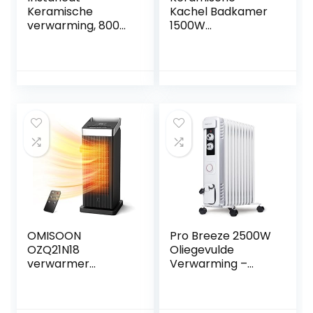
Keramische
Kachel Badkamer
verwarming, 800
1500W
W, stil, PTC-
Ventilatorkachel 6
keramiek,
Warmtestanden
luchtverwarming,
Heater Electric
op netstroom,
Fan,90° Roteren,
mini, energiezuinig,
Ingebouwde
op stopcontact
Bescherming
Tegen
Oververhitting en
Kanteling voor
Badkamer Kantoor
en Slaapkamer
Zwart
OMISOON
Pro Breeze 2500W
OZQ21N18
Oliegevulde
verwarmer
Verwarming –
2000W, ECO
Verplaatsbaar en
regelbare
Snelle Elektrische
thermostaat, PTC
Kachel –