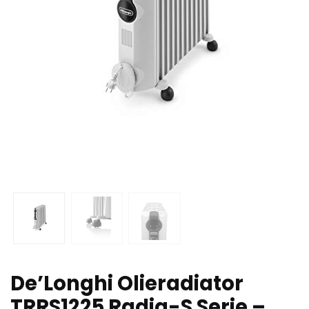
De’Longhi Olieradiator
TRRS1225 Radia-S Serie –