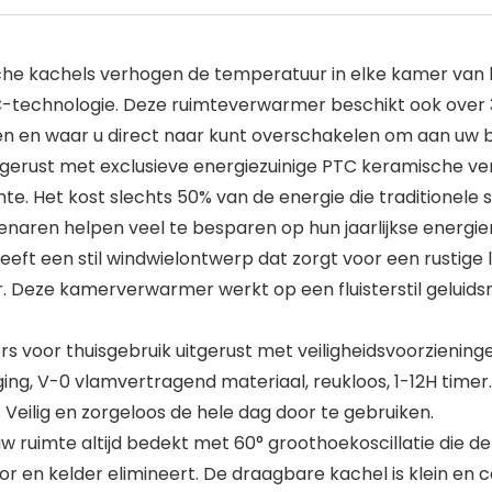
ische kachels verhogen de temperatuur in elke kamer va
-technologie. Deze ruimteverwarmer beschikt ook over 
en en waar u direct naar kunt overschakelen om aan uw 
rust met exclusieve energiezuinige PTC keramische verw
. Het kost slechts 50% van de energie die traditionele
naren helpen veel te besparen op hun jaarlijkse energie
ft een stil windwielontwerp dat zorgt voor een rustige 
 Deze kamerverwarmer werkt op een fluisterstil geluidsniv
s voor thuisgebruik uitgerust met veiligheidsvoorziening
ging, V-0 vlamvertragend materiaal, reukloos, 1-12H time
. Veilig en zorgeloos de hele dag door te gebruiken.
uw ruimte altijd bedekt met 60° groothoekoscillatie die 
oor en kelder elimineert. De draagbare kachel is klein 