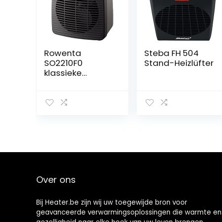
Rowenta
Steba FH 504
SO2210F0
Stand-Heizlüfter
klassieke
ventilator
Compact Power,
Twee krachtige
instellingen
[Energieklasse
A]
Over ons
Bij Heater.be zijn wij uw toegewijde bron voor
geavanceerde verwarmingsoplossingen die warmte en