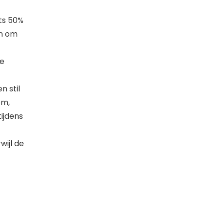
ts 50%
en om
se
 stil
om,
ijdens
wijl de