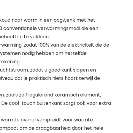
n koud naar warm in een oogwenk met het
3 conventionele verwarmingsmodi die een
behoeften te voldoen.
arming, zodat 100% van de elektriciteit die de
 systemen nodig hebben om hetzelfde
rekening.
luchtstroom, zodat u goed kunt slapen en
eau dat je praktisch niets hoort terwijl de
en, zoals zelfregulerend keramisch element,
r. De cool-touch buitenkant zorgt ook voor extra
de warmte overal verspreidt voor warmte
en compact om de draagbaarheid door het hele