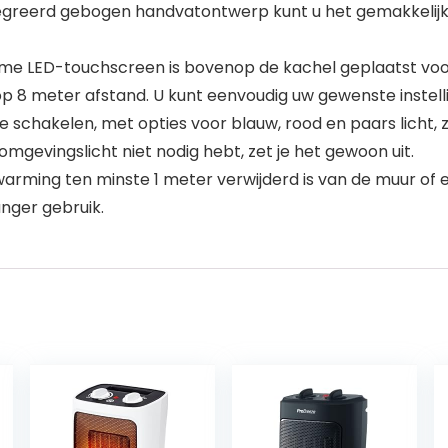
ntegreerd gebogen handvatontwerp kunt u het gemakkelij
mme LED-touchscreen is bovenop de kachel geplaatst voor
op 8 meter afstand. U kunt eenvoudig uw gewenste instell
e schakelen, met opties voor blauw, rood en paars licht,
omgevingslicht niet nodig hebt, zet je het gewoon uit.
rwarming ten minste 1 meter verwijderd is van de muur of 
anger gebruik.