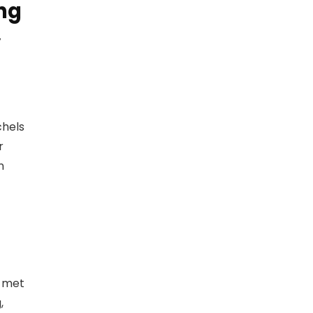
ng
,
chels
r
n
t met
,