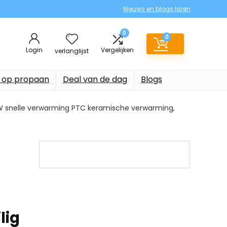
Nieuws en blogs lezen
0
0
Login
Vergelijken
verlanglijst
 op propaan
Deal van de dag
Blogs
W snelle verwarming PTC keramische verwarming,
lig