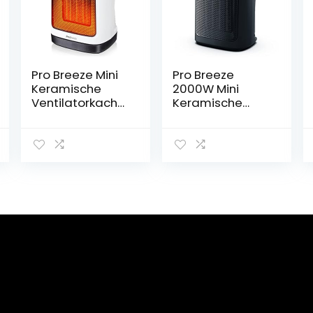
Pro Breeze Mini
Pro Breeze
Keramische
2000W Mini
Ventilatorkachel
Keramische
–
Ventilatorkachel
Ruimteverwarm
– 3
er met
Warmtestanden
automatische
,
Oscillatie en 2
Ventilatorstand,
Warmteinstellin
Ingebouwde
gen (2000W)
Bescherming
tegen
Oververhitting
en Kanteling,
Elektrische
Verwarming –
Zwart