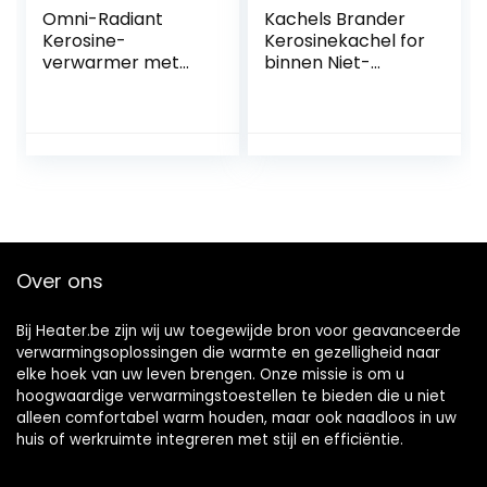
Omni-Radiant
Kachels Brander
Kerosine-
Kerosinekachel for
verwarmer met
binnen Niet-
grote capaciteit,
elektrische
voor binnen en
ruimteverwarmer
buiten, draagbare
Noodtentverwarm
convectie kleine
er Verstelbare
verwarming met
vlam Kampvuur
zuigoliepijp,
efficiënte en
betrouwbare
verwarming
Over ons
Bij Heater.be zijn wij uw toegewijde bron voor geavanceerde
verwarmingsoplossingen die warmte en gezelligheid naar
elke hoek van uw leven brengen. Onze missie is om u
hoogwaardige verwarmingstoestellen te bieden die u niet
alleen comfortabel warm houden, maar ook naadloos in uw
huis of werkruimte integreren met stijl en efficiëntie.