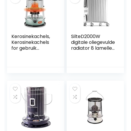
(Color : Red (4.6L))
verwarming,
koken,
campingoliekachel
s Eenvoudige
Bediening Snelle
Kerosinekachels,
SilteD2000W
Kerosinekachels
digitale oliegevulde
for gebruik
radiator 8 lamellen
binnenshuis,
– draagbaar
Draagbare
elektrisch SilteD
campingkerosinek
met led-display
achel for
Ingebouwde timer
verwarming,
3 warmte-
koken,
instellingen
campingoliekachel
Intelligente
s
thermostaat
Veiligheid