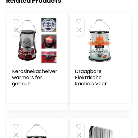
Related Products
Kerosinekachelver
Draagbare
warmers for
Elektrische
gebruik
Kachels Voor
binnenshuis
Binnen,
Mobiele
Kerosinekachels,
verwarming
Kerosinekachels
4,6L/6L
for bruik
convectieoliekach
binnenshuis,
els Niet-elektrisch
Draagbare
kookfornuis for
campingkerosinek
buitenkamperen
achel for