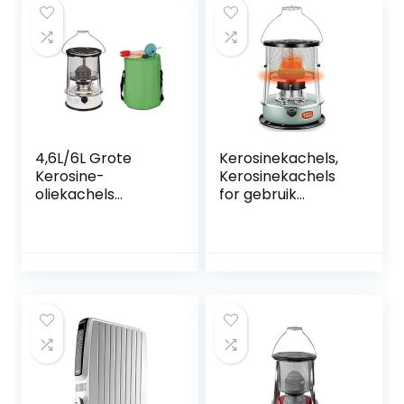
beenwarmer,
Camping (Size :
persoonlijke
Red4.6L)
elektrische
paneelruimte
voetverwarmer
voor
4,6L/6L Grote
Kerosinekachels,
Kerosine-
Kerosinekachels
oliekachels
for gebruik
Draagbare
binnenshuis,
Kerosinekachel
Draagbare
Verstelbare
campingkerosinek
Vuurkracht Binnen
achel for
360° Surround
verwarming,
Verwarming
koken,
Petroleumbrander
campingoliekachel
(Size : 6L/White)
s