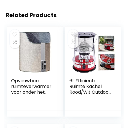
Related Products
Opvouwbare
6L Efficiënte
ruimteverwarmer
Ruimte Kachel
voor onder het
Rood/Wit Outdoor
bureau,
Kerosine Kachel
elektrische
Verwarming
voetverwarmer
Draagbare
met timertype,
Kerosine Lont
draagbare
Brander Olie
elektrische
Kachels for