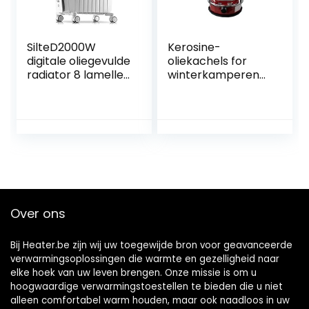
SilteD2000W
Kerosine-
digitale oliegevulde
oliekachels for
radiator 8 lamellen
winterkamperen
– draagbaar
Efficiënte 360°
elektrisch SilteD
surroundverwarmi
met led-display
ng
Ingebouwde timer
Kerosinebrander
3 warmte-
Niet-elektrische
instellingen
tentkachel
Intelligente
Buitenveldbenodig
thermostaat
dheden (Size :
Veiligheid
4.6L/Red)
Over ons
Bij Heater.be zijn wij uw toegewijde bron voor geavanceerde
verwarmingsoplossingen die warmte en gezelligheid naar
elke hoek van uw leven brengen. Onze missie is om u
hoogwaardige verwarmingstoestellen te bieden die u niet
alleen comfortabel warm houden, maar ook naadloos in uw