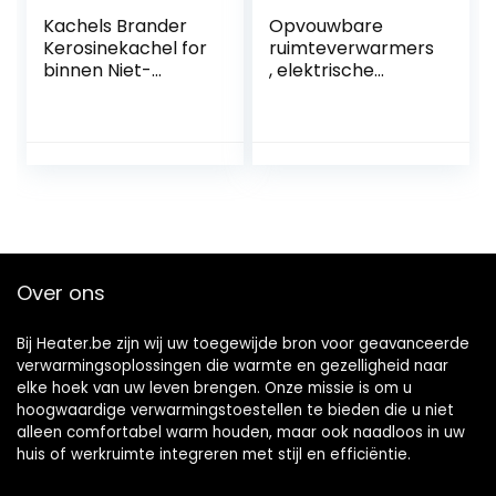
Kachels Brander
Opvouwbare
Kerosinekachel for
ruimteverwarmers
binnen Niet-
, elektrische
elektrische
voetwarmer,
ruimteverwarmer
elektrische
Noodtentverwarm
voetwarmer met
er Verstelbare
timertype,
vlam Kampvuur
waterdicht
composietmateria
al, kantelbare
hoek van 45 °,
automatische
Over ons
uitschakeling en
bescherming
Bij Heater.be zijn wij uw toegewijde bron voor geavanceerde
verwarmingsoplossingen die warmte en gezelligheid naar
elke hoek van uw leven brengen. Onze missie is om u
hoogwaardige verwarmingstoestellen te bieden die u niet
alleen comfortabel warm houden, maar ook naadloos in uw
huis of werkruimte integreren met stijl en efficiëntie.