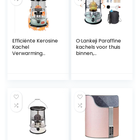
: 6L/White)
Efficiënte Kerosine
O·Lankeji Paraffine
Kachel
kachels voor thuis
Verwarming
binnen,
Petroleum Kachel,
kerosineverwarmi
3000W Outdoor
ng, draagbare 6L
Camping Olie
4,5L kerosine
Kachels,Gebruikstij
verwarmingskach
d 16~21 Uren, 20㎡
el, gratis 2 wieken,
Verwarmingsberei
campingverwarmi
k Voor Binnen
ng voor
Openlucht, Patio,
noodverwarming
Deck, Huis,4.5L
buiten, terras, dek,
thuis (kleur: groen-
4,5 l)