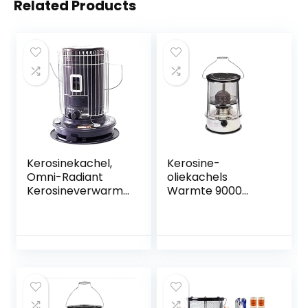
Related Products
Kerosinekachel,
Kerosine-
Omni-Radiant
oliekachels
Kerosineverwarmi
Warmte 9000
ng met grote
BTU/H
capaciteit met
Campingkachel
zuigoliepijp, 24000
Draagbare
BTU Outdoor
kerosinekachel for
Space Heater,
Binnen
Draagbare Indoor
Verstelbare
Convectie Kleine
vuurkracht Veilig
Verwarmer
en duurzaam (Size