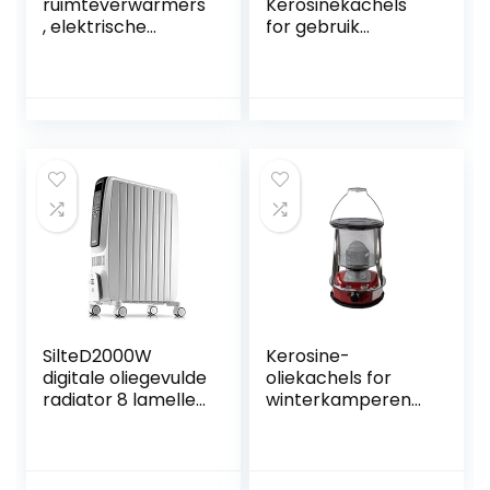
ruimteverwarmers
Kerosinekachels
, elektrische
for gebruik
voetwarmer,
binnenshuis,
elektrische
Draagbare
voetwarmer met
campingkerosinek
timertype,
achel for
waterdicht
verwarming,
composietmateria
koken,
al, kantelbare
campingoliekachel
hoek van 45 °,
s
automatische
uitschakeling en
bescherming
SilteD2000W
Kerosine-
digitale oliegevulde
oliekachels for
radiator 8 lamellen
winterkamperen
– draagbaar
Efficiënte 360°
elektrisch SilteD
surroundverwarmi
met led-display
ng
Ingebouwde timer
Kerosinebrander