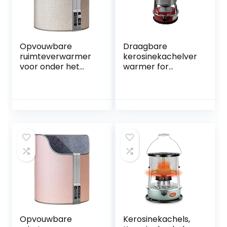
Opvouwbare
Draagbare
ruimteverwarmer
kerosinekachelver
voor onder het
warmer for
bureau,
binnen/buiten,
elektrische
niet-elektrische
voetverwarmer
compacte
met timertype,
kerosinebrander
draagbare
10000 BTU/H,
elektrische
verstelbare
beenwarmer,
vuurkracht (Size :
persoonlijke
4.6L)
elektrische
paneelruimte
voetverwarmer
voor
Opvouwbare
Kerosinekachels,