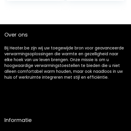
3 warmte-
Niet-elektrische
instellingen
tentkachel
Intelligente
Buitenveldbenodig
thermostaat
dheden (Size :
Veiligheid
4.6L/Red)
Over ons
Bij Heater.be zijn wij uw toegewijde bron voor geavanceerde
verwarmingsoplossingen die warmte en gezelligheid naar
elke hoek van uw leven brengen. Onze missie is om u
hoogwaardige verwarmingstoestellen te bieden die u niet
alleen comfortabel warm houden, maar ook naadloos in uw
huis of werkruimte integreren met stijl en efficiëntie.
Informatie