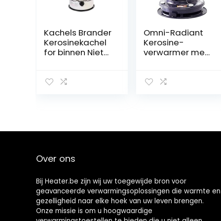
Kachels Brander
Omni-Radiant
Kerosinekachel
Kerosine-
for binnen Niet-
verwarmer met
elektrische
grote
ruimteverwarm
capaciteit, voor
er
binnen en
Noodtentverwar
buiten,
mer Verstelbare
draagbare
vlam Kampvuur
convectie kleine
verwarming met
zuigoliepijp,
efficiënte en
betrouwbare
Over ons
verwarming
Bij Heater.be zijn wij uw toegewijde bron voor
geavanceerde verwarmingsoplossingen die warmte en
gezelligheid naar elke hoek van uw leven brengen.
Onze missie is om u hoogwaardige
verwarmingstoestellen te bieden die u niet alleen