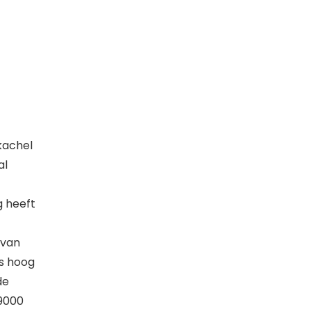
kachel
al
g heeft
 van
is hoog
de
9000