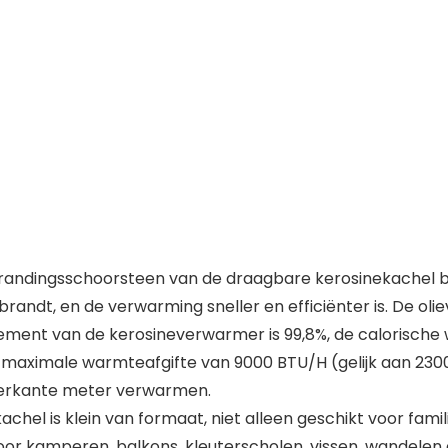
brandingsschoorsteen van de draagbare kerosinekachel bi
brandt, en de verwarming sneller en efficiënter is. De o
ment van de kerosineverwarmer is 99,8%, de calorische 
maximale warmteafgifte van 9000 BTU/H (gelijk aan 2300
vierkante meter verwarmen.
hel is klein van formaat, niet alleen geschikt voor fam
or kamperen, balkons, kleuterscholen, vissen, wandelen 