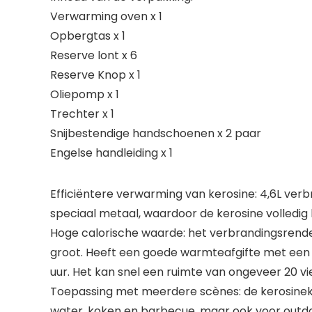
Verwarming oven x 1
Opbergtas x 1
Reserve lont x 6
Reserve Knop x 1
Oliepomp x 1
Trechter x 1
Snijbestendige handschoenen x 2 paar
Engelse handleiding x 1
Efficiëntere verwarming van kerosine: 4,6L ver
speciaal metaal, waardoor de kerosine volledig 
Hoge calorische waarde: het verbrandingsrende
groot. Heeft een goede warmteafgifte met een 
uur. Het kan snel een ruimte van ongeveer 20 
Toepassing met meerdere scènes: de kerosinekac
water, koken en barbecue, maar ook voor outdo