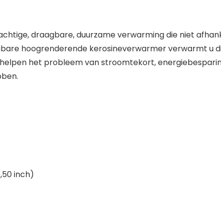
chtige, draagbare, duurzame verwarming die niet afhankeli
agbare hoogrenderende kerosineverwarmer verwarmt u d
helpen het probleem van stroomtekort, energiebesparing e
bben.
8,50 inch)