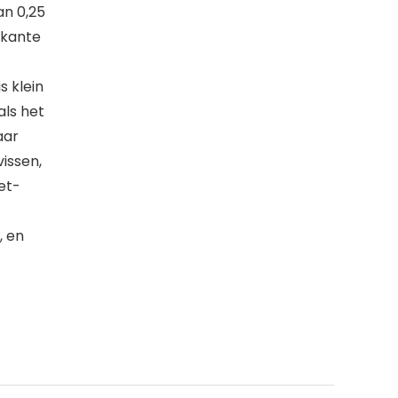
an 0,25
rkante
 klein
als het
aar
issen,
et-
, en