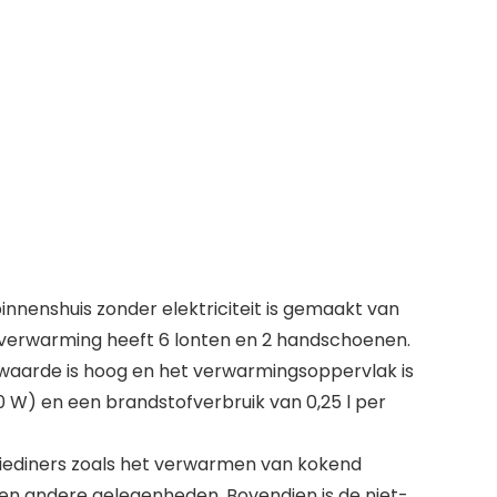
nnenshuis zonder elektriciteit is gemaakt van
lieverwarming heeft 6 lonten en 2 handschoenen.
waarde is hoog en het verwarmingsoppervlak is
 W) en een brandstofverbruik van 0,25 l per
iliediners zoals het verwarmen van kokend
en andere gelegenheden. Bovendien is de niet-