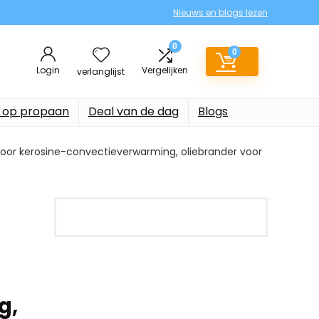
Nieuws en blogs lezen
0
0
Login
Vergelijken
verlanglijst
 op propaan
Deal van de dag
Blogs
ndoor kerosine-convectieverwarming, oliebrander voor
g,