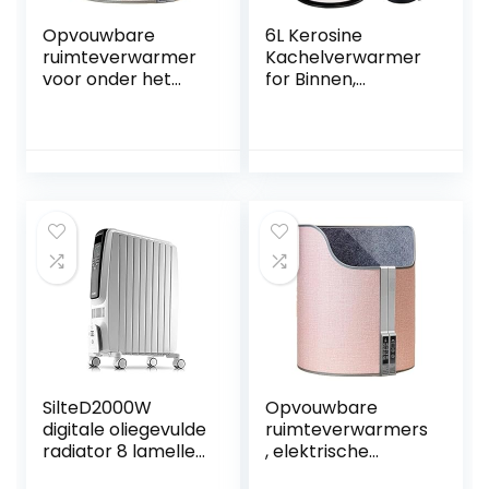
Opvouwbare
6L Kerosine
ruimteverwarmer
Kachelverwarmer
voor onder het
for Binnen,
bureau,
Draagbare
elektrische
Kerosine
voetverwarmer
Ruimteverwarmer,
met timertype,
Rookvrije Kerosine
draagbare
Kachelbrander,
elektrische
Kerosine
beenwarmer,
Noodverwarmers
persoonlijke
elektrische
paneelruimte
voetverwarmer
voor
SilteD2000W
Opvouwbare
digitale oliegevulde
ruimteverwarmers
radiator 8 lamellen
, elektrische
– draagbaar
voetwarmer,