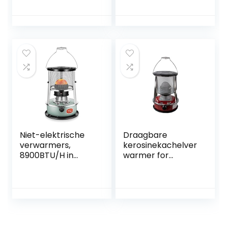
elektrisch SilteD
elektrische
met led-display
voetwarmer met
Ingebouwde timer
timertype,
3 warmte-
waterdicht
instellingen
composietmateria
Intelligente
al, kantelbare
thermostaat
hoek van 45 °,
Veiligheid
automatische
uitschakeling en
bescherming
Niet-elektrische
Draagbare
verwarmers,
kerosinekachelver
8900BTU/H in
warmer for
hoogte
binnen/buiten,
verstelbaar, 16-21
niet-elektrische
uur brandtijd,
compacte
geschikt for
kerosinebrander
binnen en buiten
10000 BTU/H,
verstelbare
vuurkracht (Size :