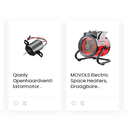
Qianly
MOVOLS Electric
Openhaardventi
Space Heaters,
latormotor
Draagbare
Warmte-
verwarmer
aangedreven
Thermostaat Air
kachelventilator
Warmer
motor
Radiator
Houtkachelventil
Kamerwachela
atorbenodigdhe
ar 2KW Snelle
den
Heat 3 Gear