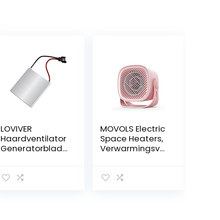
LOVIVER
MOVOLS Electric
Haardventilator
Space Heaters,
Generatorblad
Verwarmingsve
Motoraccessoir
ntilator
eset
Huishoudelijke
Professionele
slaapzaal
winterreserveon
Kantoor Mini
derdeelaccesso
Elektrische
ires voor
verwarming
houtkachelventil
Warmer