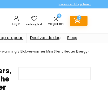
Nieuws en blogs lezen
0
0
Login
Vergelijken
verlanglijst
 op propaan
Deal van de dag
Blogs
rwarming 3 Blokverwarmer Mini Silent Heater Energy-
rs,
che
er
e