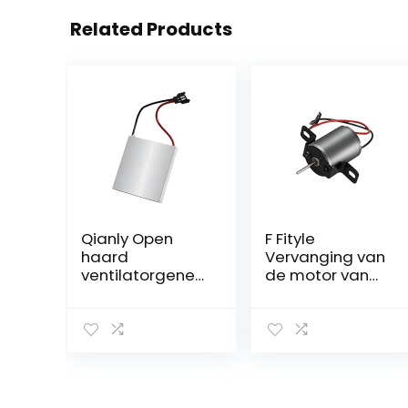
Related Products
Qianly Open
F Fityle
haard
Vervanging van
ventilatorgener
de motor van
atorblad
de open
Motoraccessoir
haardventilator
eset, universeel,
Door warmte
halfgeleider,
aangedreven
thuisgenerators
kachelventilator
tuk voor
motor Winter
houtgestookte
Eco-