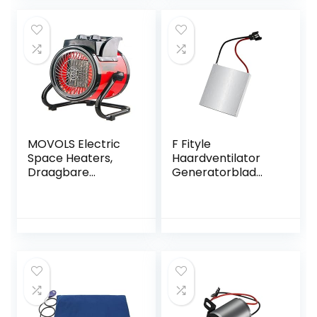
Motorvervanging
luchtdebiet 1100
Geschikte
m³/h, tank 56 L,
thermische
olieverwarmer
ventilator,
ventilator met
houtgestookte
oververhittingsbev
eiliging, vlamdover
MOVOLS Electric
F Fityle
Space Heaters,
Haardventilator
Draagbare
Generatorblad
verwarmer
Accessoires
Thermostaat Air
Motoropzetstuk
Warmer Radiator
Generatorstuk
Kamerwachelaar
voor elektrische
2KW Snelle Heat 3
stroomgenerator
Gear Aanpassen
Blower Fan