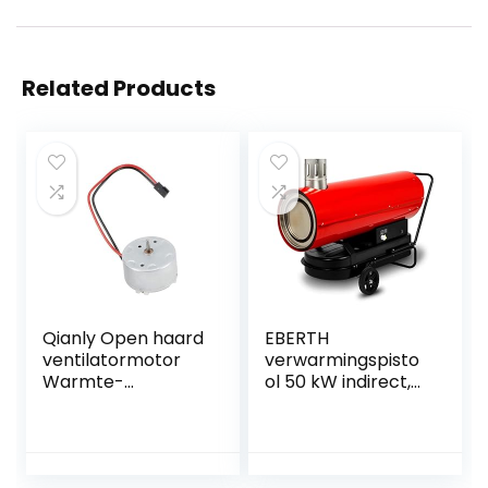
Related Products
Qianly Open haard
EBERTH
ventilatormotor
verwarmingspisto
Warmte-
ol 50 kW indirect,
aangedreven
luchtverhitter
kachelventilatorm
diesel/olie met
otor Eco-
uitlaatpijp,
ventilatormotor
thermostaat,