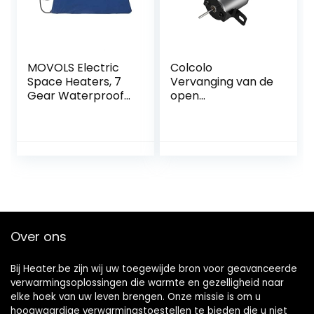
MOVOLS Electric
Colcolo
Space Heaters, 7
Vervanging van de
Gear Waterproof
open
Electric Heating
haardventilatormo
Pad Heated Warm
tor, Eco Fan Motor
Mat Thermal
Home
Protection Blanket
Openhaardventila
Bed
toraccessoire voor
professionele
houtkachelventilat
or
Over ons
Bij Heater.be zijn wij uw toegewijde bron voor geavanceerde
verwarmingsoplossingen die warmte en gezelligheid naar
elke hoek van uw leven brengen. Onze missie is om u
hoogwaardige verwarmingstoestellen te bieden die u niet