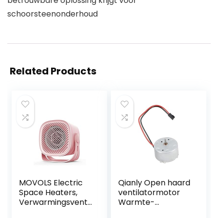
betrouwbare oplossing krijgt voor
schoorsteenonderhoud
Related Products
MOVOLS Electric
Qianly Open haard
Space Heaters,
ventilatormotor
Verwarmingsventil
Warmte-
ator Huishoudelijke
aangedreven