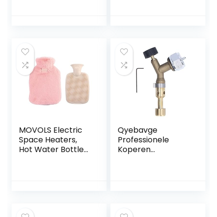
slaapzaal Kantoor
kachelventilatorm
Mini Elektrische
otor Eco-
verwarming
ventilatormotor
Warmer
Motorvervanging
Huishoudelijke
Geschikte
apparaten. (Color :
thermische
Pink)
ventilator,
houtgestookte
MOVOLS Electric
Qyebavge
Space Heaters,
Professionele
Hot Water Bottle
Koperen
Soft Cover High
Gaslastoortskop
Density Warm
Voor Propaangas,
Water Bag Keep
Thuisaccessoire,
Warm In Winter
Duurzaam En
Portable Hand
Veelzijdig
Warmer Supplies