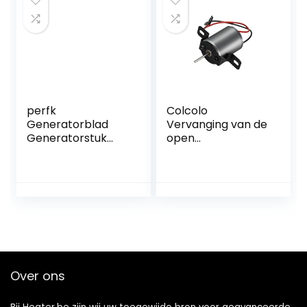
perfk
Colcolo
Generatorblad
Vervanging van de
Generatorstuk
open
Halfgeleidermotor
haardventilatormo
Bevestigingsacces
tor, Eco Fan Motor
soires voor Eco
Home
Fan Blowers
Openhaardventila
Elektrische
toraccessoire voor
stroomgenerator
professionele
houtkachelventilat
or
Over ons