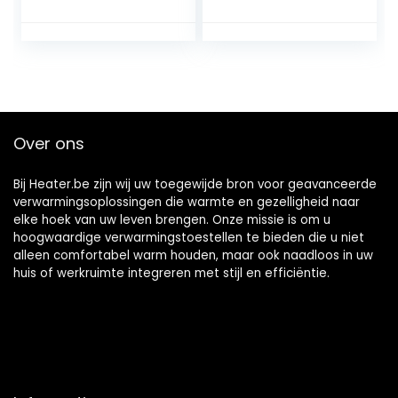
Draagbare Kachel
Draagbare
Voor De Camping
campingkerosinek
Kerosinekachel
achel for
Niet-Elektrische
verwarming,
Kachels Voor
koken,
Buiten
campingoliekachel
Noodoliekachel
s
Voor Verwarming
Over ons
Garage Koken
Bij Heater.be zijn wij uw toegewijde bron voor geavanceerde
verwarmingsoplossingen die warmte en gezelligheid naar
elke hoek van uw leven brengen. Onze missie is om u
hoogwaardige verwarmingstoestellen te bieden die u niet
alleen comfortabel warm houden, maar ook naadloos in uw
huis of werkruimte integreren met stijl en efficiëntie.