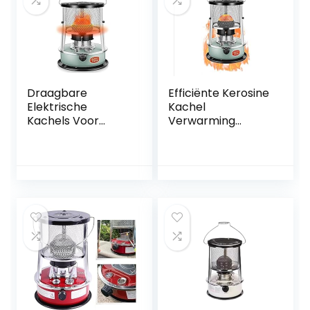
Draagbare
Efficiënte Kerosine
Elektrische
Kachel
Kachels Voor
Verwarming
Binnen,
Petroleum Kachel,
Kerosinekachels,
3000W Outdoor
Kerosinekachels
Camping Olie
for bruik
Kachels,Gebruikstij
binnenshuis,
d 16~21 Uren, 20㎡
Draagbare
Verwarmingsberei
campingkerosinek
k Voor Binnen
achel for
Openlucht, Patio,
verwarming,
Deck, Huis,4.5L
koken,
campingoliekachel
s Eenvoudige
Bediening Snelle