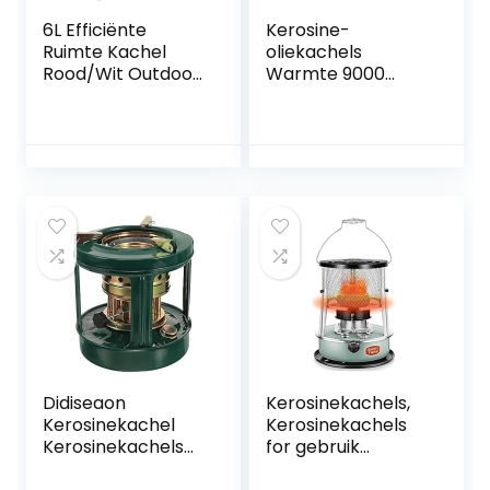
6L Efficiënte
Kerosine-
Ruimte Kachel
oliekachels
Rood/Wit Outdoor
Warmte 9000
Kerosine Kachel
BTU/H
Verwarming
Campingkachel
Draagbare
Draagbare
Kerosine Lont
kerosinekachel for
Brander Olie
Binnen
Kachels for
Verstelbare
Camping (Size :
vuurkracht Veilig
Red4.6L)
en duurzaam (Size
: 6L/White)
Didiseaon
Kerosinekachels,
Kerosinekachel
Kerosinekachels
Kerosinekachels
for gebruik
Voor Binnen
binnenshuis,