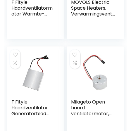
F Fityle
MOVOLS Electric
Haardventilatorm
Space Heaters,
otor Warmte-
Verwarmingsventil
aangedreven
ator Huishoudelijke
kachelventilatorm
slaapzaal Kantoor
otor Diameter 32
Mini Elektrische
mm Thuisgebruik
verwarming
Aluminium Eco-
Warmer
ventilatormotor
Huishoudelijke
voor boerderij
apparaten. (Color :
Pink)
F Fityle
Milageto Open
Haardventilator
haard
Generatorblad
ventilatormotor,
Accessoires
warmte-
Motoropzetstuk
aangedreven