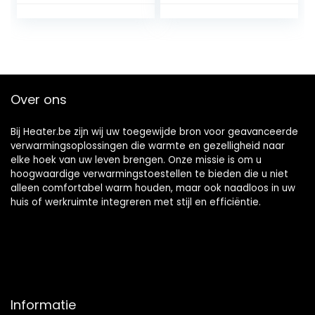
Generatorstuk
kachelventilatorm
voor elektrische
otor
stroomgenerator
Motorvervanging
Blower Fan
Fit Inwijdingsfeest
Boerderij
Houtkachelventilat
or Houtgestookte
Over ons
Bij Heater.be zijn wij uw toegewijde bron voor geavanceerde
verwarmingsoplossingen die warmte en gezelligheid naar
elke hoek van uw leven brengen. Onze missie is om u
hoogwaardige verwarmingstoestellen te bieden die u niet
alleen comfortabel warm houden, maar ook naadloos in uw
huis of werkruimte integreren met stijl en efficiëntie.
Informatie