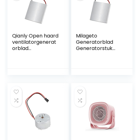
Qianly Open haard
Milageto
ventilatorgenerat
Generatorblad
orblad
Generatorstuk
Motoraccessoires
Universeel Winter
et, universeel,
Home
halfgeleider,
Reserveonderdeel
thuisgeneratorstu
Motoraccessoires
k voor
et Accessoires
houtgestookte
voor ventilator
ventilator Eco-
Thermische
ventilator
ventilator